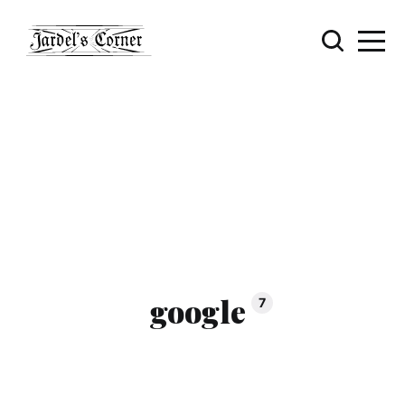
google
7