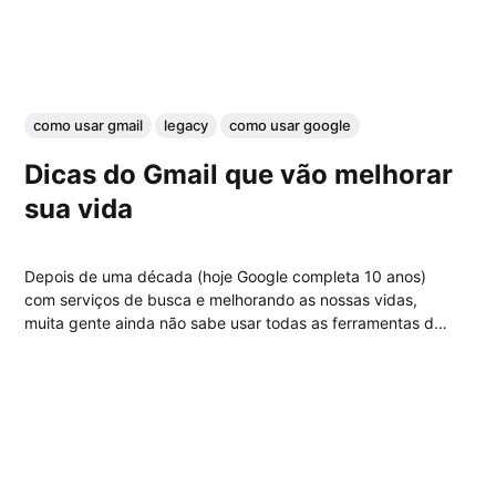
como usar gmail
legacy
como usar google
Dicas do Gmail que vão melhorar
sua vida
Depois de uma década (hoje Google completa 10 anos)
com serviços de busca e melhorando as nossas vidas,
muita gente ainda não sabe usar todas as ferramentas do
Google, este post continua a série de dicas avançadas do
Google dando ênfase ao Gmail, um dos e-mails mais
utilizados do...