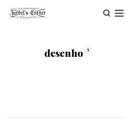
desenho
1