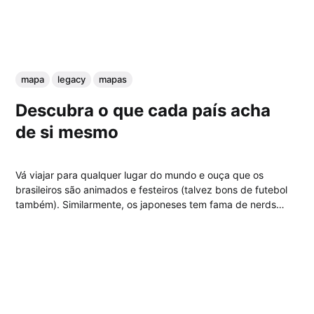
mapa
legacy
mapas
Descubra o que cada país acha
de si mesmo
Vá viajar para qualquer lugar do mundo e ouça que os
brasileiros são animados e festeiros (talvez bons de futebol
também). Similarmente, os japoneses tem fama de nerds
super inteligentes que seguem todas as regras e os
alemães tem de bem sucedidos e trabalhadores. E o
contrário? Como cada país...