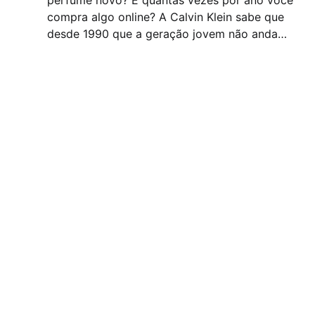
compra algo online? A Calvin Klein sabe que
desde 1990 que a geração jovem não anda
comprando muitos perfumes e o lucro vem
caindo, então decidiu criar um novo perfume
especial para geração X / millenials...