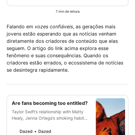
7 min de leitura
Falando em
vozes confiáveis
, as gerações mais
jovens estão esperando que as notícias venham
diretamente dos criadores de conteúdo que elas
seguem. O artigo do link acima explora esse
fenômeno e suas consequências. Quando os
criadores estão errados, o ecossistema de notícias
se desintegra rapidamente.
Are fans becoming too entitled?
Taylor Swift’s relationship with Matty
Healy, Jenna Ortega’s smoking habit,
and Phoebe Bridgers’ breakup –
today’s fans have an opinion on
Dazed
Dazed