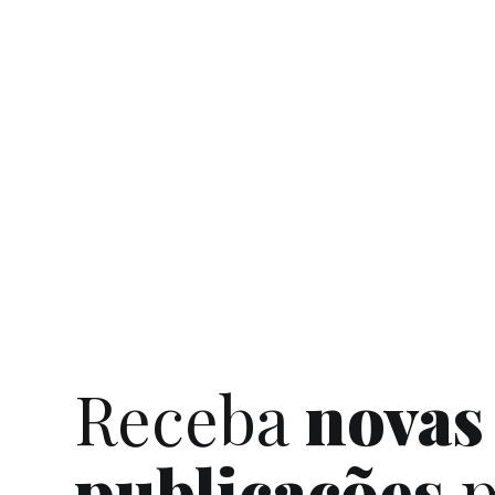
você nunca deveria Twittar. 10. Problemas
com o Twitter Sério, alguém realmente se...
Receba
novas
publicações
p