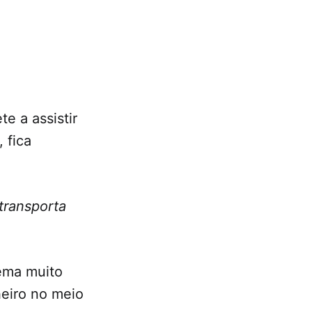
e a assistir
 fica
 transporta
lema muito
heiro no meio