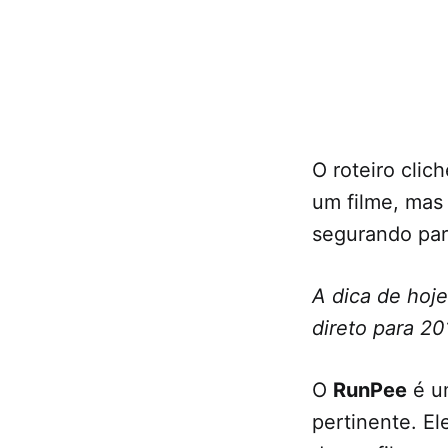
O roteiro clic
um filme, mas
segurando para
A dica de hoje
direto para 20
O
RunPee
é um
pertinente. El